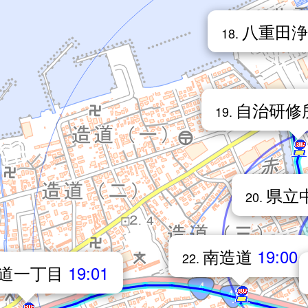
八重田
18.
自治研修
19.
県立
20.
南造道
19:00
22.
道一丁目
19:01