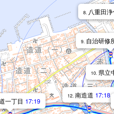
八重田浄
8.
自治研修
9.
県立
10.
南造道
17:18
12.
道一丁目
17:19