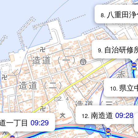
八重田浄
8.
自治研修
9.
県立
10.
南造道
09:28
12.
道一丁目
09:29