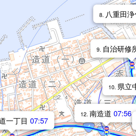
八重田浄
8.
自治研修
9.
県立
10.
南造道
07:56
12.
道一丁目
07:57